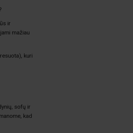
?
ūs ir
dojami mažiau
resuota), kuri
ynių, sofų ir
s manome, kad