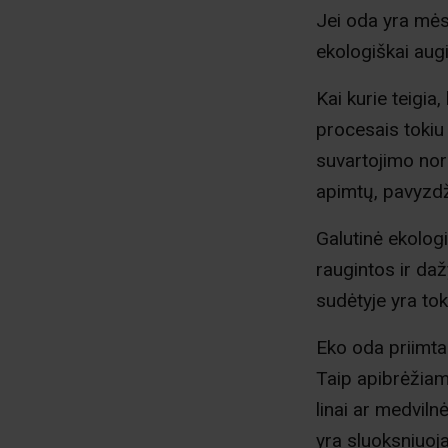
Jei oda yra mės
ekologiškai augi
Kai kurie teigia
procesais tokiu 
suvartojimo norm
apimtų, pavyzdž
Galutinė ekolog
raugintos ir da
sudėtyje yra t
Eko oda priimta
Taip apibrėžiam
linai ar medviln
yra sluoksniuoj