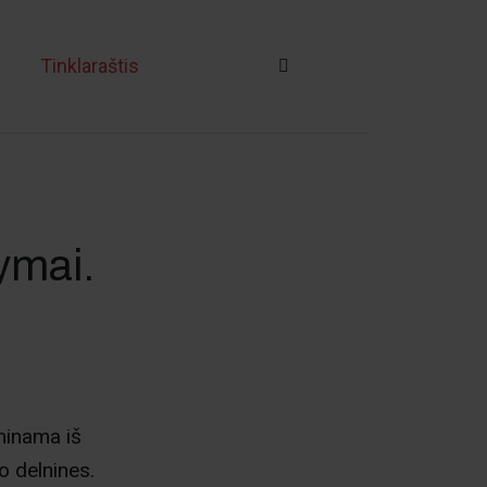
i
Tinklaraštis
ymai.
minama iš
o delnines.