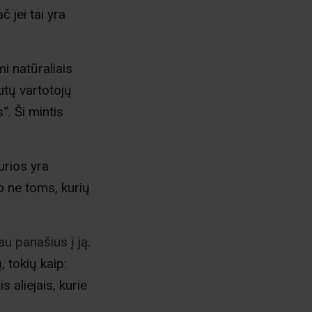
 jei tai yra
mi natūraliais
itų vartotojų
“. Ši mintis
urios yra
 ne toms, kurių
au panašius į ją
.
 tokių kaip:
 aliejais, kurie