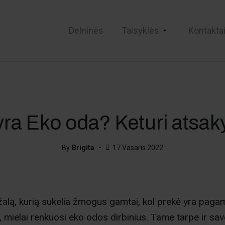
Delninės
Taisyklės
Kontakta
yra Eko oda? Keturi atsak
By
Brigita
17 Vasaris 2022
alą, kurią sukelia žmogus gamtai, kol prekė yra paga
 mielai renkuosi eko odos dirbinius. Tame tarpe ir sav