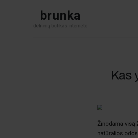
brunka
delninių butikas internete
Kas 
Žinodama visą ž
natūralios odos,