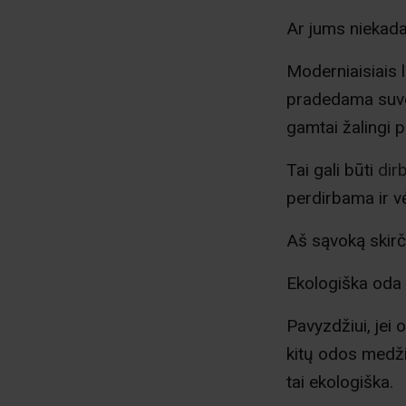
Ar jums niekada
Moderniaisiais l
pradedama suvok
gamtai žalingi p
Tai gali būti
dir
perdirbama ir v
Aš sąvoką skirč
Ekologiška oda b
Pavyzdžiui, jei 
kitų odos medži
tai ekologiška.