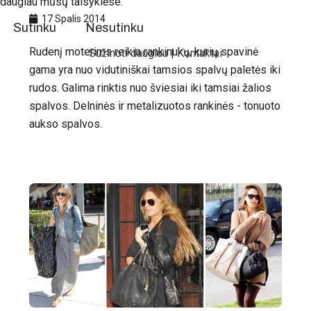
daugiau mūsų taisyklėse.
17 Spalis 2014
Sutinku
Nesutinku
Rudenį moterims reikia rankinukų, kurių spavinė
Sužinoti daugiau
|
Kontaktai
gama yra nuo vidutiniškai tamsios spalvų paletės iki
rudos. Galima rinktis nuo šviesiai iki tamsiai žalios
spalvos. Delninės ir metalizuotos rankinės - tonuoto
aukso spalvos.