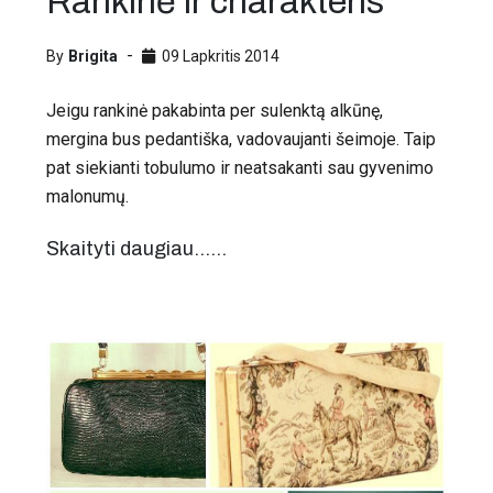
Rankinė ir charakteris
By
Brigita
09 Lapkritis 2014
Jeigu rankinė pakabinta per sulenktą alkūnę,
mergina bus pedantiška, vadovaujanti šeimoje. Taip
pat siekianti tobulumo ir neatsakanti sau gyvenimo
malonumų.
Skaityti daugiau...…