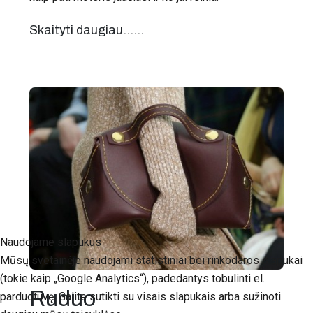
Skaityti daugiau...…
Naudojame slapukus
Mūsų svetainėje naudojami statistiniai bei rinkodaros slapukai
(tokie kaip „Google Analytics“), padedantys tobulinti el.
Ruduo
parduotuvę. Galite sutikti su visais slapukais arba sužinoti