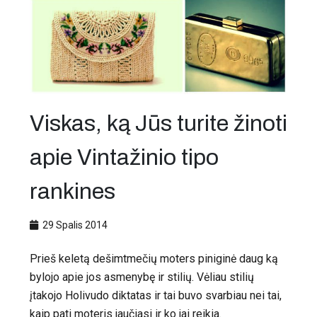
Viskas, ką Jūs turite žinoti
apie Vintažinio tipo
rankines
29 Spalis 2014
Prieš keletą dešimtmečių moters piniginė daug ką
bylojo apie jos asmenybę ir stilių. Vėliau stilių
įtakojo Holivudo diktatas ir tai buvo svarbiau nei tai,
kaip pati moteris jaučiasi ir ko jai reikia.