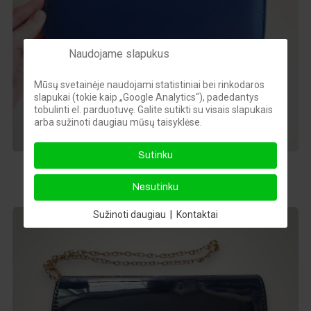
Naudojame slapukus
Mūsų svetainėje naudojami statistiniai bei rinkodaros
slapukai (tokie kaip „Google Analytics“), padedantys
tobulinti el. parduotuvę. Galite sutikti su visais slapukais
arba sužinoti daugiau mūsų taisyklėse.
Sutinku
Matinė mėlyna delninė
16,00 €
Nesutinku
Sužinoti daugiau
|
Kontaktai