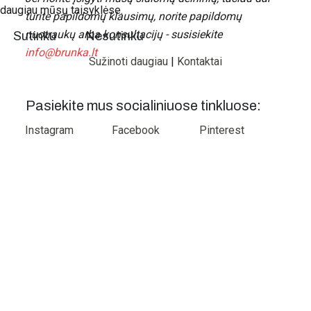
daugiau mūsų taisyklėse.
turite papildomų klausimų, norite papildomų
nuotraukų arba konsultacijų - susisiekite
Sutinku
Nesutinku
info@brunka.lt
Sužinoti daugiau
|
Kontaktai
Pasiekite mus socialiniuose tinkluose:
Instagram
Facebook
Pinterest