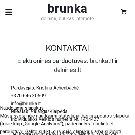
brunka
delninių butikas internete
KONTAKTAI
Elektroninės parduotuvės:
brunka.lt
ir
delnines.lt
Pardavėjas: Kristina Achenbachė
+370 646 30609
info@brunka.lt
Naudojame slapukus
Miestas: Palanga/Klaipėda
Mūsų svetainėje naudojami statistiniai bei rinkodaros slapukai
Individualios veiklos numeris Nr. 1464427
(tokie kaip „Google Analytics“), padedantys tobulinti el.
parduotuvę. Galite sutikti su visais slapukais arba sužinoti
Jei norite įsigyti mūsų siūlomų delninių, tačiau dar