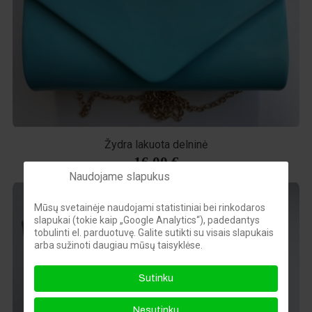
Žydra lakuota delninė
16,00 €
Naudojame slapukus
Mūsų svetainėje naudojami statistiniai bei rinkodaros
slapukai (tokie kaip „Google Analytics“), padedantys
tobulinti el. parduotuvę. Galite sutikti su visais slapukais
arba sužinoti daugiau mūsų taisyklėse.
Sutinku
Nesutinku