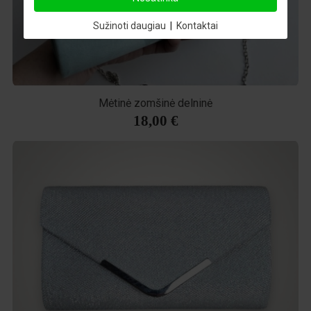
Sužinoti daugiau
|
Kontaktai
Mėtinė zomšinė delninė
18,00 €