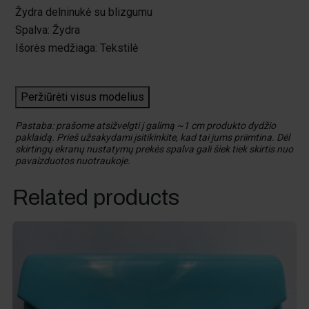
Žydra delninukė su blizgumu
Spalva: Žydra
Išorės medžiaga: Tekstilė
Peržiūrėti visus modelius
Pastaba: prašome atsižvelgti į galimą ~1 cm produkto dydžio
paklaidą. Prieš užsakydami įsitikinkite, kad tai jums priimtina. Dėl
skirtingų ekranų nustatymų prekės spalva gali šiek tiek skirtis nuo
pavaizduotos nuotraukoje.
Related products