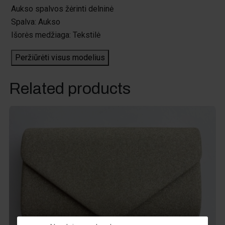
Aukso spalvos žėrinti delninė
Spalva: Aukso
Išorės medžiaga: Tekstilė
Peržiūrėti visus modelius
Related products