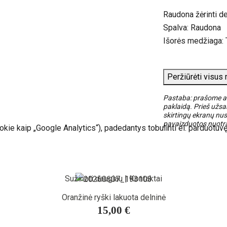
Raudona žėrinti de
Spalva: Raudona
Išorės medžiaga: 
Peržiūrėti visus
Pastaba: prašome at
paklaidą. Prieš užsak
skirtingų ekranų nus
pavaizduotos nuotr
okie kaip „Google Analytics“), padedantys tobulinti el. parduotuvę
Sužinoti daugiau
|
Kontaktai
Oranžinė ryški lakuota delninė
15,00 €