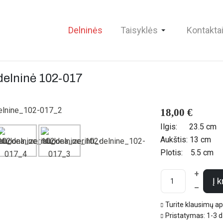
Delninės
Taisyklės
Kontakta
delninė
102-017
18,00 €
Ilgis:
23.5 cm
Aukštis:
13 cm
Plotis:
5.5 cm
+
Į 
–
Turite klausimų a
Pristatymas: 1-3 