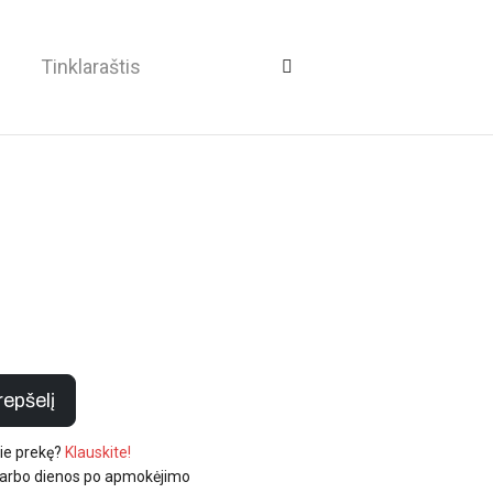
i
Tinklaraštis
krepšelį
pie prekę?
Klauskite!
darbo dienos po apmokėjimo