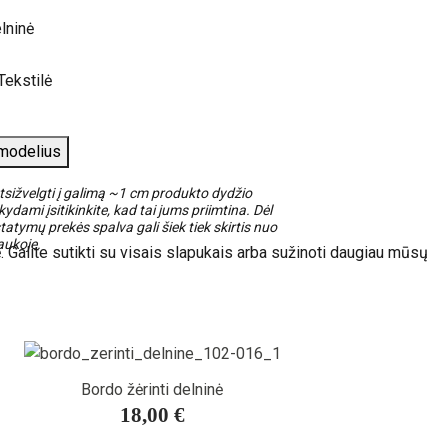
lninė
Tekstilė
 modelius
sižvelgti į galimą ~1 cm produkto dydžio
ydami įsitikinkite, kad tai jums priimtina. Dėl
tatymų prekės spalva gali šiek tiek skirtis nuo
aukoje.
. Galite sutikti su visais slapukais arba sužinoti daugiau mūsų
Bordo žėrinti delninė
18,00 €