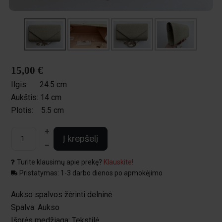
15,00 €
Ilgis:
24.5 cm
Aukštis:
14 cm
Plotis:
5.5 cm
+
Į krepšelį
–
Turite klausimų apie prekę?
Klauskite!
Pristatymas: 1-3 darbo dienos po apmokėjimo
Aukso spalvos žėrinti delninė
Spalva: Aukso
Išorės medžiaga: Tekstilė