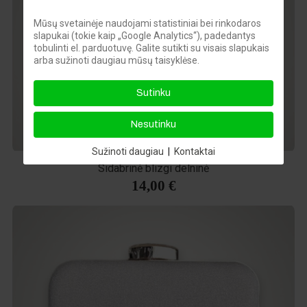
Mūsų svetainėje naudojami statistiniai bei rinkodaros
slapukai (tokie kaip „Google Analytics“), padedantys
tobulinti el. parduotuvę. Galite sutikti su visais slapukais
arba sužinoti daugiau mūsų taisyklėse.
Sutinku
Nesutinku
Sužinoti daugiau
|
Kontaktai
Sidabrinė blizgi delninė
14,00 €