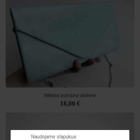
Mėtinė zomšinė delninė
18,00 €
Naudojame slapukus