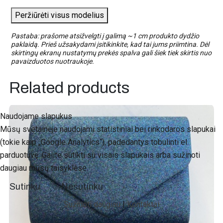
Peržiūrėti visus modelius
Pastaba: prašome atsižvelgti į galimą ~1 cm produkto dydžio
paklaidą. Prieš užsakydami įsitikinkite, kad tai jums priimtina. Dėl
skirtingų ekranų nustatymų prekės spalva gali šiek tiek skirtis nuo
pavaizduotos nuotraukoje.
Related products
Naudojame slapukus
Mūsų svetainėje naudojami statistiniai bei rinkodaros slapukai
(tokie kaip „Google Analytics“), padedantys tobulinti el.
parduotuvę. Galite sutikti su visais slapukais arba sužinoti
daugiau mūsų taisyklėse.
Sutinku
Nesutinku
Sužinoti daugiau
|
Kontaktai