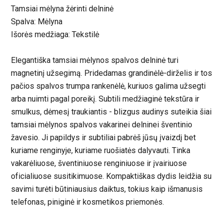
Tamsiai mėlyna žėrinti delninė
Spalva: Mėlyna
Išorės medžiaga: Tekstilė
Elegantiška tamsiai mėlynos spalvos delninė turi
magnetinį užsegimą. Pridedamas grandinėlė-dirželis ir tos
pačios spalvos trumpa rankenėlė, kuriuos galima užsegti
arba nuimti pagal poreikį. Subtili medžiaginė tekstūra ir
smulkus, dėmesį traukiantis - blizgus audinys suteikia šiai
tamsiai mėlynos spalvos vakarinei delninei šventinio
žavesio. Ji papildys ir subtiliai pabrėš jūsų įvaizdį bet
kuriame renginyje, kuriame ruošiatės dalyvauti. Tinka
vakarėliuose, šventiniuose renginiuose ir įvairiuose
oficialiuose susitikimuose. Kompaktiškas dydis leidžia su
savimi turėti būtiniausius daiktus, tokius kaip išmanusis
telefonas, piniginė ir kosmetikos priemonės.