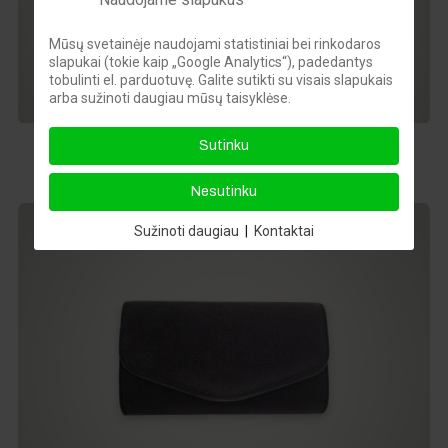
Mūsų svetainėje naudojami statistiniai bei rinkodaros
slapukai (tokie kaip „Google Analytics“), padedantys
tobulinti el. parduotuvę. Galite sutikti su visais slapukais
arba sužinoti daugiau mūsų taisyklėse.
Sutinku
Kreminė blizgi delninė
18,00 €
Nesutinku
Sužinoti daugiau
|
Kontaktai