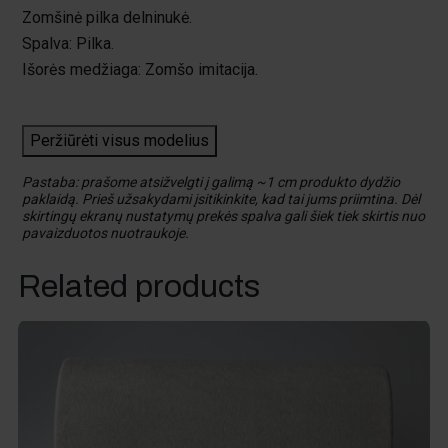
Zomšinė pilka delninukė.
Spalva: Pilka.
Išorės medžiaga: Zomšo imitacija.
Peržiūrėti visus modelius
Pastaba: prašome atsižvelgti į galimą ~1 cm produkto dydžio
paklaidą. Prieš užsakydami įsitikinkite, kad tai jums priimtina. Dėl
skirtingų ekranų nustatymų prekės spalva gali šiek tiek skirtis nuo
pavaizduotos nuotraukoje.
Related products