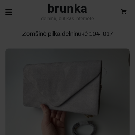
brunka
delninių butikas internete
Zomšinė pilka delninukė
104-017