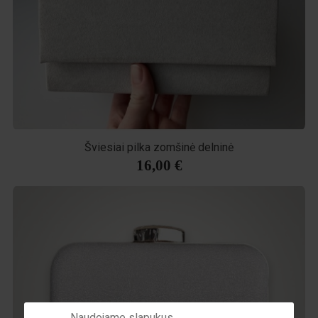
Šviesiai pilka zomšinė delninė
16,00 €
Naudojame slapukus