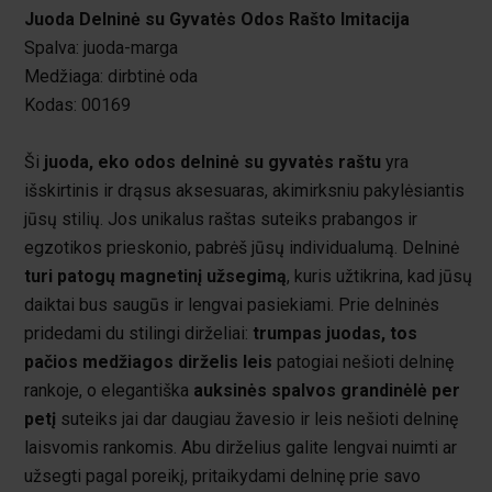
Juoda Delninė su Gyvatės Odos Rašto Imitacija
Spalva: juoda-marga
Medžiaga: dirbtinė oda
Kodas: 00169
Ši
juoda, eko odos delninė su gyvatės raštu
yra
išskirtinis ir drąsus aksesuaras, akimirksniu pakylėsiantis
jūsų stilių. Jos unikalus raštas suteiks prabangos ir
egzotikos prieskonio, pabrėš jūsų individualumą. Delninė
turi patogų magnetinį užsegimą
, kuris užtikrina, kad jūsų
daiktai bus saugūs ir lengvai pasiekiami. Prie delninės
pridedami du stilingi dirželiai:
trumpas juodas, tos
pačios medžiagos dirželis leis
patogiai nešioti delninę
rankoje, o elegantiška
auksinės spalvos grandinėlė per
petį
suteiks jai dar daugiau žavesio ir leis nešioti delninę
laisvomis rankomis. Abu dirželius galite lengvai nuimti ar
užsegti pagal poreikį, pritaikydami delninę prie savo