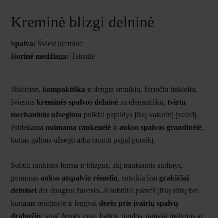
Kreminė blizgi delninė
Spalva:
Šviesi kreminė
Išorinė medžiaga:
Tekstilė
Išskirtinė,
kompaktiška
ir dengta smulkiu, žėrinčiu tinkleliu,
šviesios
kreminės spalvos delninė
su elegantišku,
tvirtu
mechaniniu užsegimu
puikiai papildys jūsų vakarinį įvaizdį.
Pridedama
nuimama rankenėlė
ir
aukso spalvos grandinėlė
,
kurias galima užsegti arba nuimti pagal poreikį.
Subtili rankinės forma ir blizgus, akį traukiantis audinys,
įrėmintas
aukso atspalvio rėmeliu
, suteikia šiai
grakščiai
delninei
dar daugiau žavesio. Ji subtiliai pabrėš jūsų stilių bet
kuriame renginyje ir lengvai
derės prie įvairių spalvų
drabužių
, ypač žemės tonų, baltos, juodos, tamsiai mėlynos ar