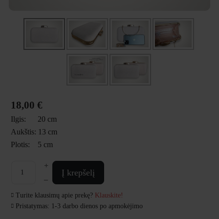
18,00 €
Ilgis:
20 cm
Aukštis:
13 cm
Plotis:
5 cm
+
Į krepšelį
–
Turite klausimų apie prekę?
Klauskite!
Pristatymas: 1-3 darbo dienos po apmokėjimo