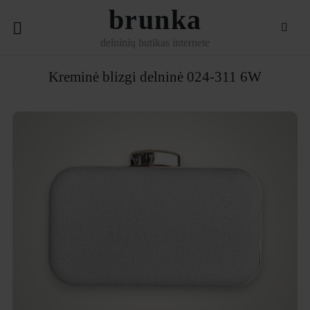
brunka
delninių butikas internete
Kreminė blizgi delninė
024-311 6W