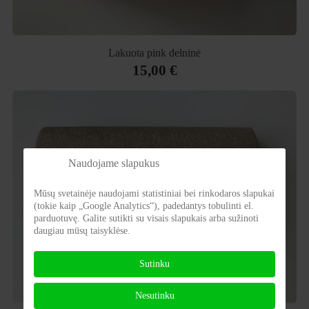
Lakuota pink delninė
15,00 €
Naudojame slapukus
Mūsų svetainėje naudojami statistiniai bei rinkodaros slapukai
(tokie kaip „Google Analytics“), padedantys tobulinti el.
parduotuvę. Galite sutikti su visais slapukais arba sužinoti
daugiau mūsų taisyklėse.
Sutinku
Nesutinku