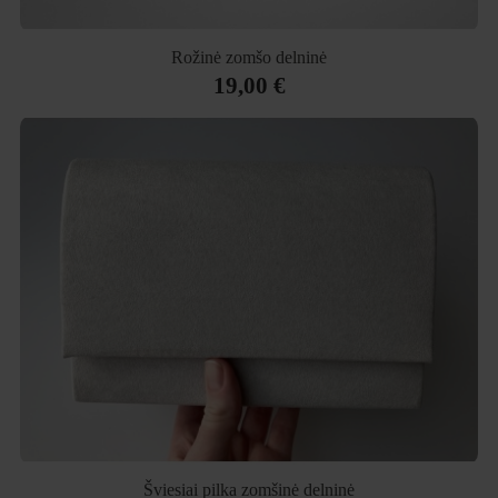
Rožinė zomšo delninė
19,00 €
Šviesiai pilka zomšinė delninė