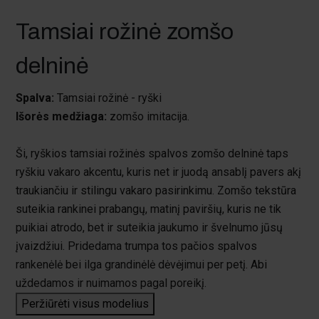
Tamsiai rožinė zomšo
delninė
Spalva:
Tamsiai rožinė - ryški
Išorės medžiaga:
zomšo imitacija.
Ši, ryškios tamsiai rožinės spalvos zomšo delninė taps
ryškiu vakaro akcentu, kuris net ir juodą ansablį pavers akį
traukiančiu ir stilingu vakaro pasirinkimu. Zomšo tekstūra
suteikia rankinei prabangų, matinį paviršių, kuris ne tik
puikiai atrodo, bet ir suteikia jaukumo ir švelnumo jūsų
įvaizdžiui. Pridedama trumpa tos pačios spalvos
rankenėlė bei ilga grandinėlė dėvėjimui per petį. Abi
uždedamos ir nuimamos pagal poreikį.
Peržiūrėti visus modelius