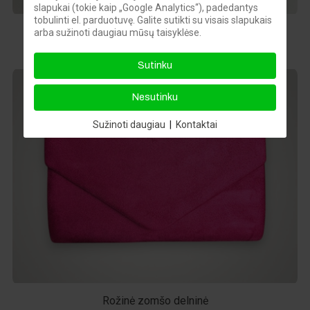
slapukai (tokie kaip „Google Analytics“), padedantys
tobulinti el. parduotuvę. Galite sutikti su visais slapukais
Rožinė, lakuota delninė
arba sužinoti daugiau mūsų taisyklėse.
12,00 €
Sutinku
Nesutinku
Sužinoti daugiau
|
Kontaktai
Rožinė zomšo delninė