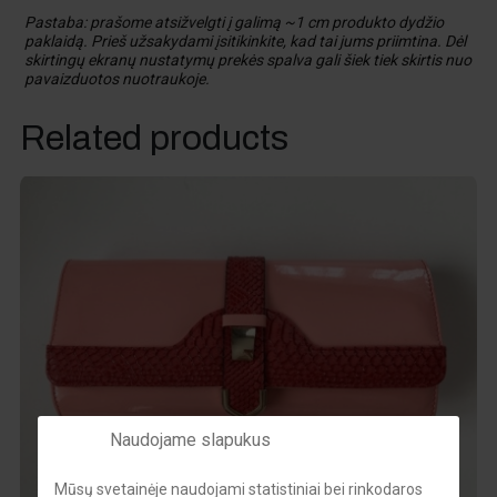
Pastaba: prašome atsižvelgti į galimą ~1 cm produkto dydžio
paklaidą. Prieš užsakydami įsitikinkite, kad tai jums priimtina. Dėl
skirtingų ekranų nustatymų prekės spalva gali šiek tiek skirtis nuo
pavaizduotos nuotraukoje.
Related products
Naudojame slapukus
Mūsų svetainėje naudojami statistiniai bei rinkodaros