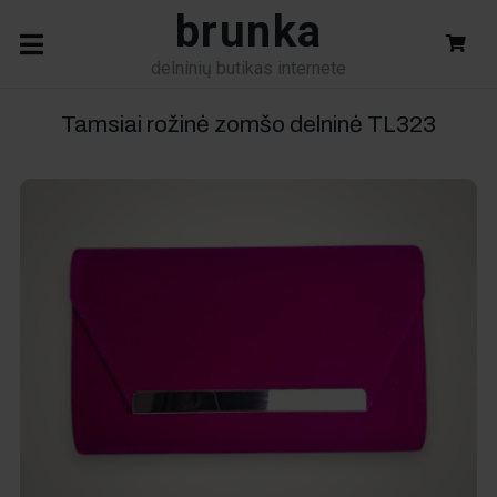
brunka
delninių butikas internete
Tamsiai rožinė zomšo delninė
TL323