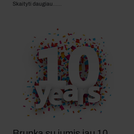
Skaityti daugiau...…
Brunka su jumis jau 10