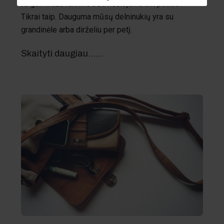
Ar gali maža rankinė būti nešiojama ant peties?
Tikrai taip. Dauguma mūsų delninukių yra su
grandinėle arba dirželiu per petį.
Skaityti daugiau...…