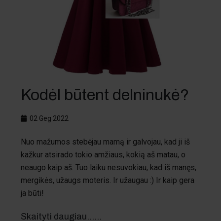
Kodėl būtent delninukė?
02 Geg 2022
Nuo mažumos stebėjau mamą ir galvojau, kad ji iš
kažkur atsirado tokio amžiaus, kokią aš matau, o
neaugo kaip aš. Tuo laiku nesuvokiau, kad iš manęs,
mergikės, užaugs moteris. Ir užaugau :) Ir kaip gera
ja būti!
Skaityti daugiau...…