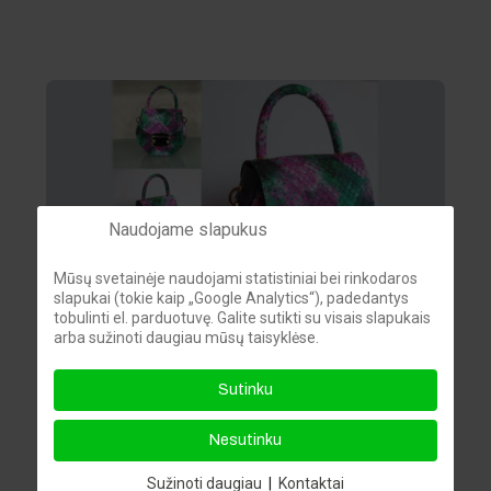
Naudojame slapukus
Mūsų svetainėje naudojami statistiniai bei rinkodaros
slapukai (tokie kaip „Google Analytics“), padedantys
tobulinti el. parduotuvę. Galite sutikti su visais slapukais
arba sužinoti daugiau mūsų taisyklėse.
Reikia rankinės per petį?
Sutinku
Nesutinku
By
Brigita
07 Geg 2022
Sužinoti daugiau
|
Kontaktai