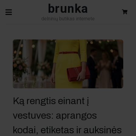
brunka
delninių butikas internete
Ką rengtis einant į
vestuves: aprangos
kodai, etiketas ir auksinės