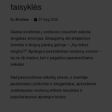
taisyklės
By
Kristina
31 Geg 2026
Gautas kvietimas į vestuves visuomet sukelia
dvigubas emocijas: džiaugsmą dėl artėjančios
šventės ir lengvą paniką galvoje – „Ką reikės
rengtis?!“ Aprangos pasirinkimas vestuvių svečiui –
tai ne tik mados, bet ir pagarbos jaunavedžiams
reikalas.
Kad pasiruošimas nekeltų streso, o šventėje
jaustumėtės užtikrintai ir elegantiškai, apžvelkime
svarbiausias vestuvių etiketo taisykles ir
populiariausius aprangos kodus.