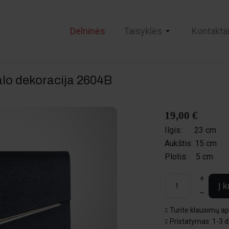
Delninės
Taisyklės
Kontakta
lo dekoracija
2604B
19,00 €
Ilgis:
23 cm
Aukštis:
15 cm
Plotis:
5 cm
+
Į 
–
Turite klausimų a
Pristatymas: 1-3 