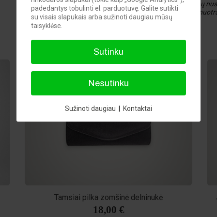
skirtingų ekranų nus
padedantys tobulinti el. parduotuvę. Galite sutikti
pavaizduotos nuotr
su visais slapukais arba sužinoti daugiau mūsų
taisyklėse.
Sutinku
Nesutinku
Sužinoti daugiau
|
Kontaktai
Tamsiai pilka zomšinė delninukė
18,00 €