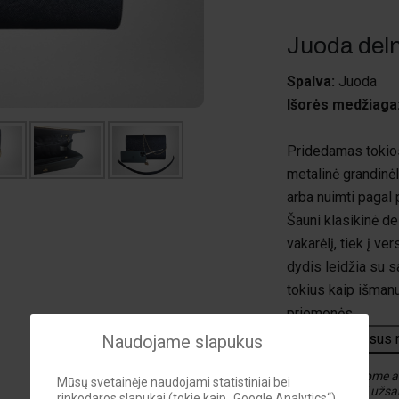
Juoda deln
Spalva:
Juoda
Išorės medžiaga
Pridedamas tokio
metalinė grandinėlė
arba nuimti pagal 
Šauni klasikinė del
vakarėlį, tiek į v
dydis leidžia su s
tokius kaip išmanu
priemonės.
Peržiūrėti visus
Naudojame slapukus
Pastaba: prašome at
Mūsų svetainėje naudojami statistiniai bei
paklaidą. Prieš užsak
rinkodaros slapukai (tokie kaip „Google Analytics“),