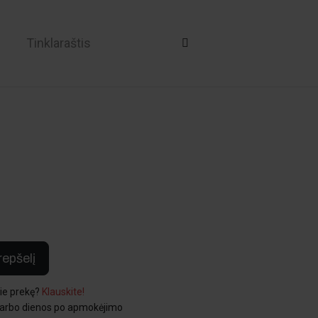
i
Tinklaraštis
krepšelį
pie prekę?
Klauskite!
darbo dienos po apmokėjimo