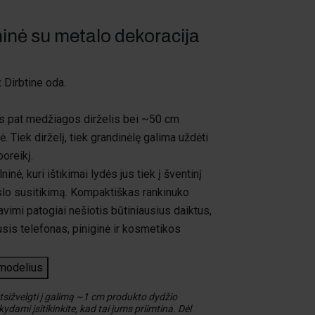
inė su metalo dekoracija
:
Dirbtine oda.
s pat medžiagos dirželis bei ~50 cm
. Tiek dirželį, tiek grandinėlę galima uždėti
poreikį.
ninė, kuri ištikimai lydės jus tiek į šventinį
erslo susitikimą. Kompaktiškas rankinuko
avimi patogiai nešiotis būtiniausius daiktus,
sis telefonas, piniginė ir kosmetikos
 modelius
sižvelgti į galimą ~1 cm produkto dydžio
ydami įsitikinkite, kad tai jums priimtina. Dėl