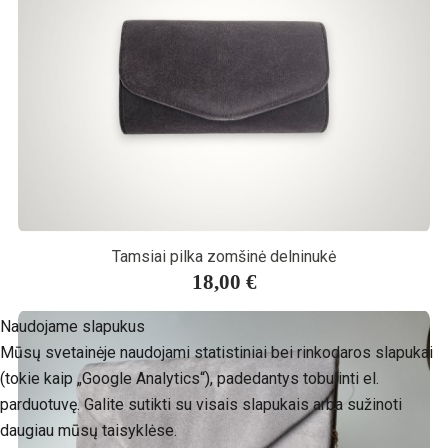
Tamsiai pilka zomšinė delninukė
18,00 €
Naudojame slapukus
Mūsų svetainėje naudojami statistiniai bei rinkodaros slapukai
(tokie kaip „Google Analytics“), padedantys tobulinti el.
parduotuvę. Galite sutikti su visais slapukais arba sužinoti
daugiau mūsų taisyklėse.