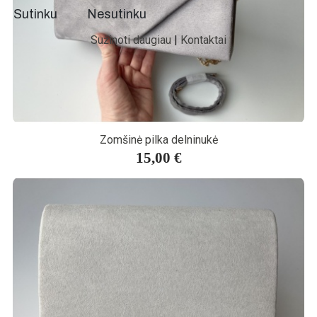
Sutinku
Nesutinku
Sužinoti daugiau
|
Kontaktai
Zomšinė pilka delninukė
15,00 €